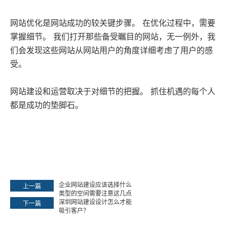
网站优化
是网站成功的较关键步骤。 在优化过程中，需要
掌握细节。 我们打开那些备受瞩目的网站，无一例外，我
们会发现这些网站从网站用户的角度详细考虑了用户的感
受。
网站建设
和运营取决于对细节的把握。 抓住机遇的每个人
都是成功的垫脚石。
企业网站建设应该选择什么
上一篇
类型的空间需要注意这几点
深圳网站建设设计怎么才能
下一篇
吸引客户？