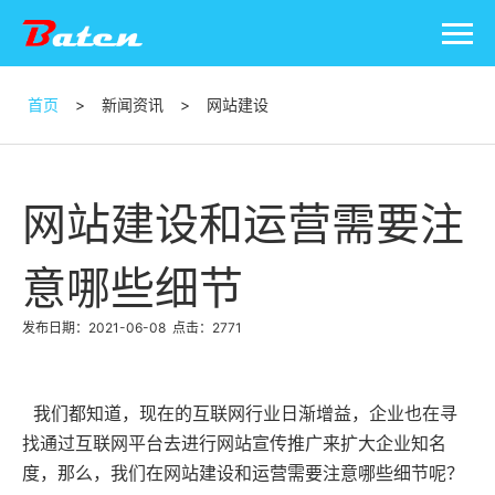
首页
>
新闻资讯
>
网站建设
网站建设和运营需要注
意哪些细节
发布日期：2021-06-08
点击：2771
Google推广营销
我们都知道，现在的互联网行业日渐增益，企业也在寻
找通过互联网平台去进行网站宣传推广来扩大企业知名
度，那么，我们在
网站建设
和运营需要注意哪些细节呢？